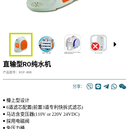
直输型RO纯水机
产品型号：ROF-808
分享：
￭ 檯上型设计
￭ 6道滤芯配置(前置3道专利快拆式滤芯)
￭ 马达含变压器(110V or 220V 24VDC)
￭ 採用电磁阀
￭ 免压力桶