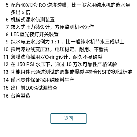
配备400加仑 RO 逆渗透膜，比一般家用纯水机的造水量
多出 6 倍
机械式漏水侦测装置
监测机器运作
崁入式压力錶设计，方便
LED蓝光夜灯开关装置
纯水与废水比例为 1 : 1 ，比一般纯水机节水三成以上
採用
漆包线变压器，电压稳定
、
耐用
、不發烫
薄膜滤瓶採用双
O-ring
设计，
耐久不易破裂
在
150 PSI
水压下，通过
10
万次可靠性严格试验
功能组件已通过测试的週期或爆裂
#
符合
NSF
的测试标准
碰水零件保证採用纯原料生产
出厂前
100%
试漏检查
台湾製造
返回