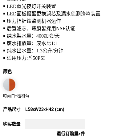
￭
LED蓝光夜灯开关装置
￭ LED面板提醒更换滤芯及漏水侦测锋鸣装置
￭ 压力指针錶监测机器运作
￭ 后置滤芯、薄膜皆採用NSF认证
￭ 纯水製水量：400加仑/天
￭ 废水排放量：废水比1:1
￭ 纯水出水量：1.3公升/分钟
￭ 适用压力:≦50PSI
颜色
時尚白+椪柑菊
产品尺寸
L58xW23xH42 (cm)
购买数量
最低订购量>件