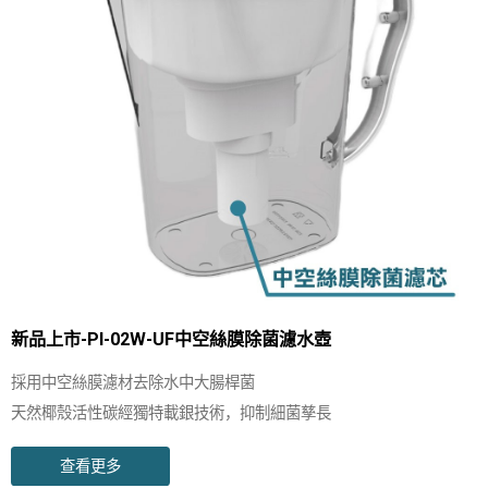
新品上市-PI-02W-UF中空絲膜除菌濾水壺
採用中空絲膜濾材去除水中大腸桿菌
天然椰殼活性碳經獨特載銀技術，抑制細菌孳長
除氯、除殺蟲劑、除化學物質，及三鹵甲烷、除色、除異味
查看更多
有效去除水中鈣、鎂離子、石灰質；俗稱水垢、茶垢