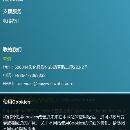
支援服务
联络我们
联络我们
空值
地址 :
500044彰化县彰化市茄苳路二段222-2号
电话 :
+886-4-7363333
EMAIL :
services@easywellwater.com
make it easy do it well
使用Cookies
Copyright © 2021 easywell 益锐股份有限公司. All Rights Reserved.
我们将使用cookies改善您未来在本网站的使用经验。 您可以随时变
繁体中文 (台湾)
更或撤回您的同意。 关于本网站使用Cookies的详细的资讯，请参阅
本网站的
隐私声明