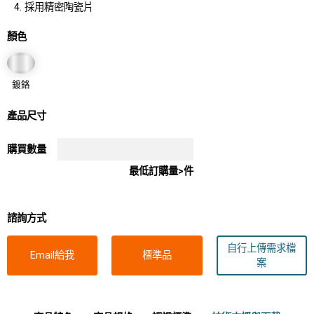
採用精密陶瓷片
顏色
鍍鉻
產品尺寸
購買數量
最低訂購量>件
諮詢方式
自行上傳需求檔
Email給我
標準品
案