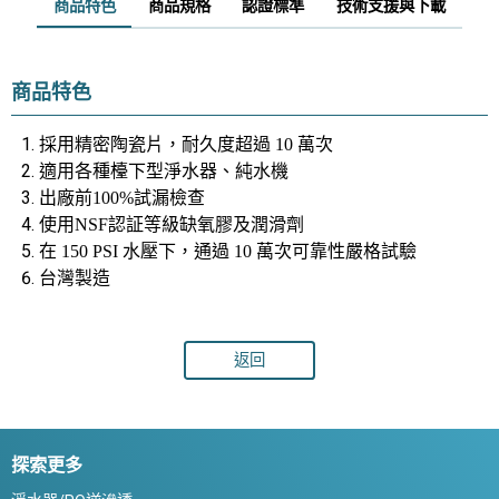
商品特色
商品規格
認證標準
技術支援與下載
商品特色
採用精密陶瓷片，耐久度超過 10 萬次
適用各種檯下型淨水器、純水機
出廠前100%試漏檢查
使用NSF認証等級缺氧膠及潤滑劑
在
150 PSI
水壓下，通過
10
萬次可靠性嚴格試驗
台灣製造
返回
探索更多