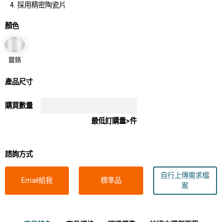
採用精密陶瓷片
顏色
鍍鉻
產品尺寸
購買數量
最低訂購量>件
諮詢方式
自行上傳需求檔
Email給我
標準品
案