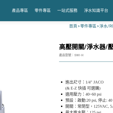
產品專區
零件專區
一站式服務
淨水知識平台
首頁
零件專區
淨水/R
高壓開關/淨水器/壓
產品型號：SWI-H
進出尺寸
：
1/4" JACO
(& E-Z 快插 可選購)
適用壓力
：
40~60 psi
預設：啟動:20 psi, 停止: 40 
開關：常閉型，125VAC, 5
最大進水壓：125 psi