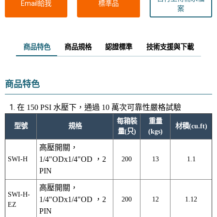
Email給我
標準品
案
商品特色
商品規格
認證標準
技術支援與下載
商品特色
在
150 PSI
水壓下，通過
10
萬次可靠性嚴格試驗
每箱裝
重量
型號
規格
材積(cu.ft)
量(只)
(kgs)
高壓開關，
SWI-H
1/4"ODx1/4"OD ，2
200
13
1.1
PIN
高壓開關，
SWI-H-
1/4"ODx1/4"OD ，2
200
12
1.12
EZ
PIN