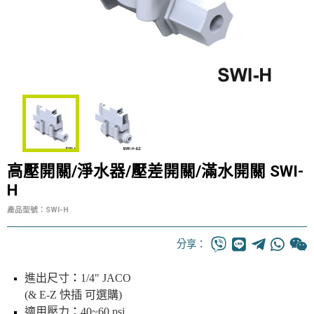
高壓開關/淨水器/壓差開關/滿水開關 SWI-
H
產品型號：SWI-H
分享：
進出尺寸
：
1/4" JACO
(& E-Z 快插 可選購)
適用壓力
：
40~60 psi