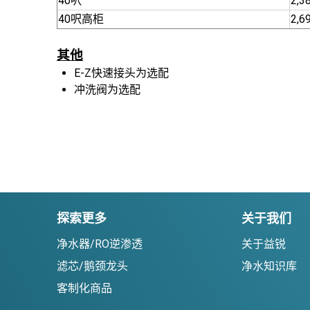
40呎
2,
40呎高柜
2,
其他
E-Z快速接头为选配
冲洗阀为选配
探索更多
关于我们
净水器/RO逆渗透
关于益锐
滤芯/鹅颈龙头
净水知识库
客制化商品