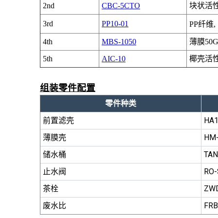
块状活
2nd
CBC-5CTO
3rd
PP10-01
PP纤维, 
4th
MBS-1050
薄膜50G
5th
AIC-10
椰壳活性碳
组装零件配置
零件种类
前置滤壳
HA
薄膜壳
HM
储水桶
TA
止水阀
RO-
茶栓
ZWD
废水比
FRB