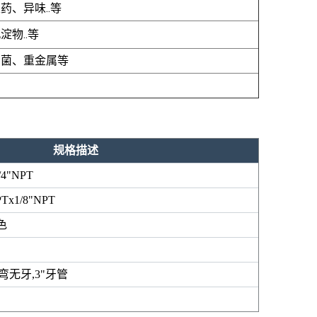
药、异味..等
淀物..等
细菌、重金属等
规格描述
/4"NPT
PTx1/8"NPT
色
弯无牙
,3"
牙管