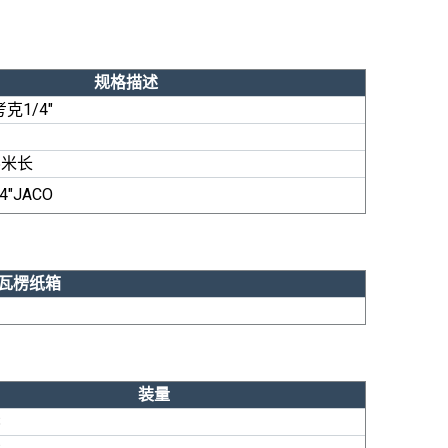
规格描述
克1/4"
,5米长
4"JACO
瓦楞纸箱
装量
S