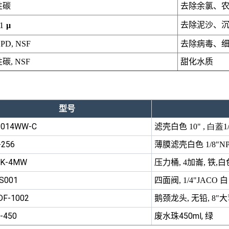
性碳
去除余氯、农
去除泥沙、沉
1
µ
去除病毒、
PD, NSF
甜化水质
, NSF
型号
1014WW-C
滤壳白色
10"
, 白蓋1
-256
薄膜滤壳白色
1/8"N
NK-4MW
压力桶
, 4
加崙
,
铁
,
白
S001
四面阀
, 1/4"JACO
白
F-1002
鹅颈龙头
,
无铅
, 8"
大
-450
废水珠450ml, 绿