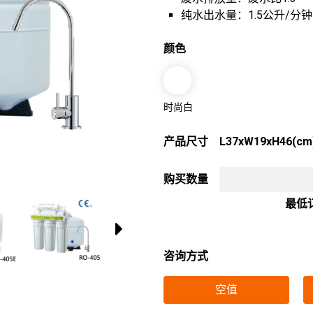
纯水出水量：1.5公升/分钟
颜色
时尚白
产品尺寸
L37xW19xH46(cm
购买数量
最低
咨询方式
空值