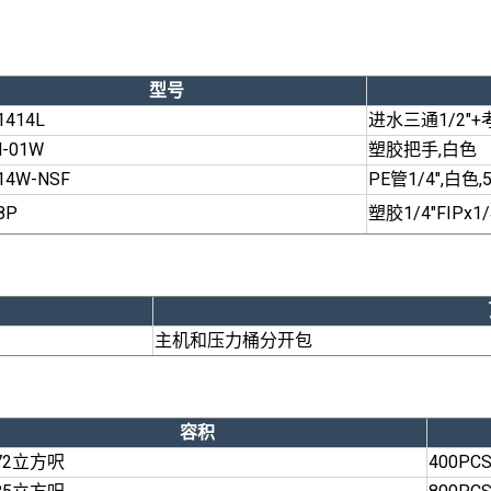
型号
1414L
进水三通1/2"+考
-01W
塑胶把手,白色
14W-NSF
PE管1/4",白色
8P
塑胶1/4"FIPx1/
主机和压力桶分开包
容积
172立方呎
400
PC