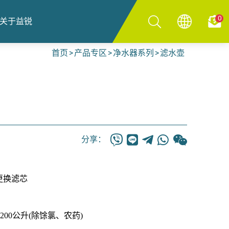
0
关于益锐
首页
产品专区
净水器系列
滤水壶
分享：
更换滤芯
1200公升(除馀氯、农药)