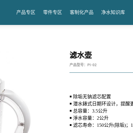
产品专区
零件专区
客制化产品
净水知识库
滤水壶
产品型号：PI-02
￭ 除垢无钠滤芯配置
￭ 潜水錶式日期环设计
，
提醒
￭ 总容量：3.5公升
￭
淨水容量：2公升
￭ 滤芯寿命：150公升(除垢)；