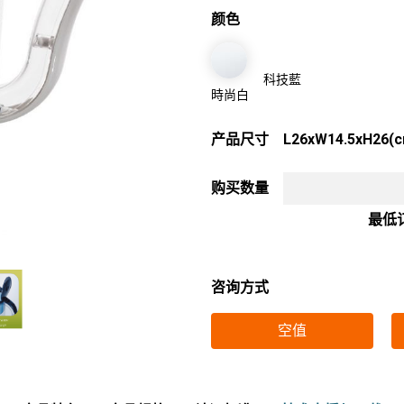
颜色
科技藍
時尚白
产品尺寸
L26xW14.5xH26(
购买数量
最低
咨询方式
空值