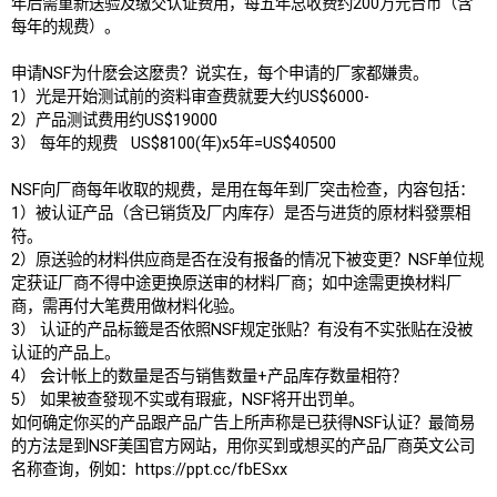
年后需重新送验及缴交认证费用，每五年总收费约200万元台币（含
每年的规费）。
申请NSF为什麽会这麽贵？说实在，每个申请的厂家都嫌贵。
1）光是开始测试前的资料审查费就要大约US$6000-
2）产品测试费用约US$19000
3） 每年的规费 US$8100(年)x5年=US$40500
NSF向厂商每年收取的规费，是用在每年到厂突击检查，内容包括：
1）被认证产品（含已销货及厂内库存）是否与进货的原材料發票相
符。
2）原送验的材料供应商是否在没有报备的情况下被变更？NSF单位规
定获证厂商不得中途更换原送审的材料厂商；如中途需更换材料厂
商，需再付大笔费用做材料化验。
3） 认证的产品标籤是否依照NSF规定张贴？有没有不实张贴在没被
认证的产品上。
4） 会计帐上的数量是否与销售数量+产品库存数量相符？
5） 如果被查發现不实或有瑕疵，NSF将开出罚单。
如何确定你买的产品跟产品广告上所声称是已获得NSF认证？最简易
的方法是到NSF美国官方网站，用你买到或想买的产品厂商英文公司
名称查询，例如：
https://ppt.cc/fbESxx