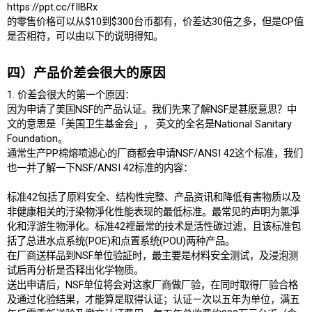
https://ppt.cc/fIlBRx
的零售价格可以从$10到$300台币都有，价差达30倍之多，但是CP值
是否相符，可以由以下的说明得知。
四）产品价差会很大的原因
1. 价差会很大的第一个原因：
因为申请了美国NSF的产品认证。我们先来了解NSF是甚麽意思？中
文的意思是「美国卫生基金会」， 英文的全名是National Sanitary
Foundation。
通常生产PP棉熔喷滤心的厂商都会申请NSF/ANSI 42这个标准，我们
也一并了解一下NSF/ANSI 42标准的内容：
标准42包括了原料安全、结构性完整、产品资讯和降低有害物质以及
非健康相关的汙染物淨化性能表现的最低标准。最常见的声明为氯淨
化和浮游生物淨化。标准42裡最常的技术是活性碳过滤，且该标准包
括了总进水点系统(POE)和点置系统(POU)两种产品。
在厂商送样品到NSF单位验証时，最主要是材料安全测试，及浸泡测
试后再分析是否释出化学物质。
送出申请后，NSF单位将会对这家厂商做厂验，在同时取得厂验合格
及通过化验结果，才能算是取得认证；认证ㄧ次以五年为单位，满五