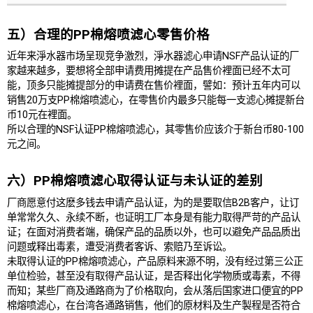
五）合理的PP棉熔喷滤心零售价格
近年来淨水器市场呈现竞争激烈，淨水器滤心申请NSF产品认证的厂
家越来越多，要想将全部申请费用摊提在产品售价裡面已经不太可
能，顶多只能摊提部分的申请费在售价裡面，譬如：预计五年内可以
销售20万支PP棉熔喷滤心，在零售价内最多只能每一支滤心摊提新台
币10元在裡面。
所以合理的NSF认证PP棉熔喷滤心，其零售价应该介于新台币80-100
元之间。
六）PP棉熔喷滤心取得认证与未认证的差别
厂商愿意付这麽多钱去申请产品认证，为的是要取信B2B客户，让订
单常常久久、永续不断，也证明工厂本身是有能力取得严苛的产品认
证；在面对消费者端，确保产品的品质以外，也可以避免产品品质出
问题或释出毒素，遭受消费者客诉、索赔乃至诉讼。
未取得认证的PP棉熔喷滤心，产品原料来源不明，没有经过第三公正
单位检验，甚至没有取得产品认证，是否释出化学物质或毒素，不得
而知；某些厂商及通路商为了价格取向，会从落后国家进口便宜的PP
棉熔喷滤心，在台湾各通路销售，他们的原材料及生产製程是否符合