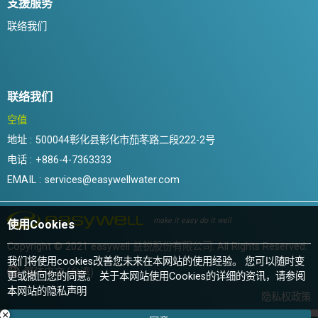
支援服务
联络我们
联络我们
空值
地址 :
500044彰化县彰化市茄苳路二段222-2号
电话 :
+886-4-7363333
EMAIL :
services@easywellwater.com
make it easy do it well
使用Cookies
Copyright © 2021 easywell 益锐股份有限公司. All Rights Reserved.
我们将使用cookies改善您未来在本网站的使用经验。 您可以随时变
繁体中文 (台湾)
更或撤回您的同意。 关于本网站使用Cookies的详细的资讯，请参阅
本网站的
隐私声明
隐私权政策