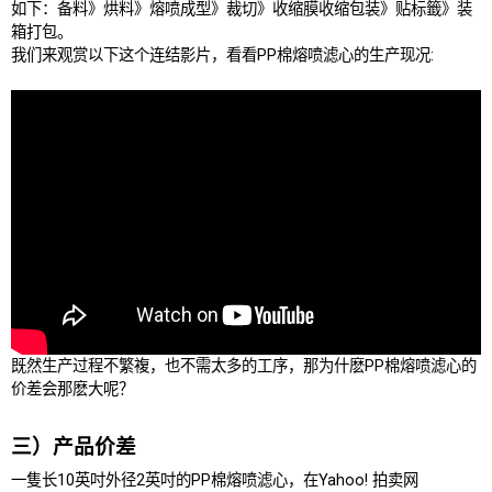
如下：备料》烘料》熔喷成型》裁切》收缩膜收缩包装》贴标籤》装
箱打包。
我们来观赏以下这个连结影片，看看PP棉熔喷滤心的生产现况:
既然生产过程不繁複，也不需太多的工序，那为什麽PP棉熔喷滤心的
价差会那麽大呢？
三）产品价差
一隻长10英吋外径2英吋的PP棉熔喷滤心，在Yahoo! 拍卖网