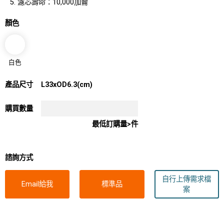
濾芯壽命：10,000加侖
顏色
白色
產品尺寸
L33xOD6.3(cm)
購買數量
最低訂購量>件
諮詢方式
自行上傳需求檔
Email給我
標準品
案