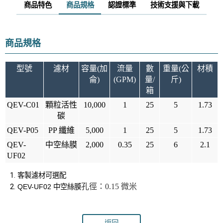
商品特色
商品規格
認證標準
技術支援與下載
商品規格
型號
濾材
容量(加
流量
數
重量(公
材積
侖)
(GPM)
量/
斤)
箱
QEV-C01
顆粒活性
10,000
1
25
5
1.73
碳
QEV-P05
PP 纖維
5,000
1
25
5
1.73
中空絲膜
QEV-
2,000
0.35
25
6
2.1
UF02
客製濾材可選配
孔徑：0.15 微米
QEV-UF02 中空絲膜
返回