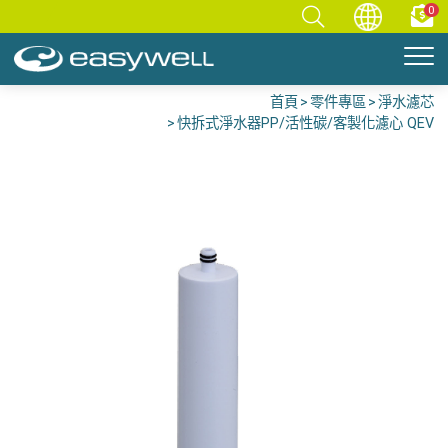
0
首頁
零件專區
淨水濾芯
快拆式淨水器PP/活性碳/客製化濾心 QEV