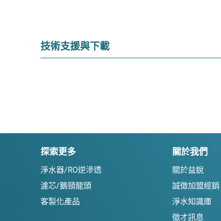
技術支援與下載
探索更多
關於我們
淨水器/RO逆滲透
關於益銳
濾芯/鵝頸龍頭
誠徵加盟經銷
客製化產品
淨水知識庫
徵才訊息