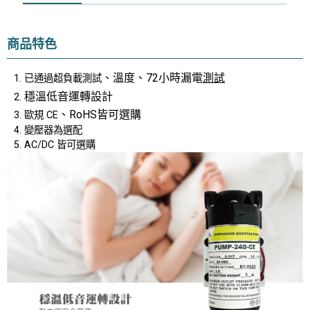
商品特色
、溫度、72小時漏電
測試
已通過超負載測試
穩溫低音運轉設計
、RoHS皆可選購
歐規 CE
變壓器為選配
AC/DC 皆可選購