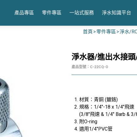
產品專區
零件專區
一站式服務
淨水知識平台
首頁
零件專區
淨水/R
淨水器/進出水接頭/
產品型號：C-22CQ-O
材質
：青銅 (鍍鉻)
規格：1/4"-18 x 1/4"飛速
(3/8"飛速 & 1/4" Barb & 
附O-ring
適用1/4"PVC管