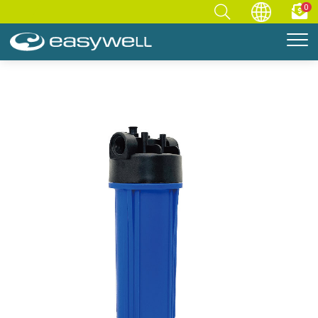
0
首頁
零件專區
淨水濾殼
10英吋淨水器濾瓶/濾殼含洩壓鈕 HE