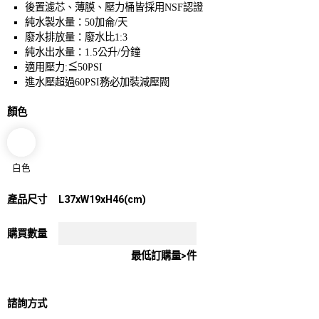
後置濾芯、薄膜、壓力桶皆採用NSF認證
純水製水量：50加侖/天
廢水排放量：廢水比1:3
純水出水量：1.5公升/分鐘
適用壓力:≦50PSI
進水壓超過60PSI務必加裝減壓閥
顏色
白色
產品尺寸
L37xW19xH46(cm)
購買數量
最低訂購量>件
諮詢方式