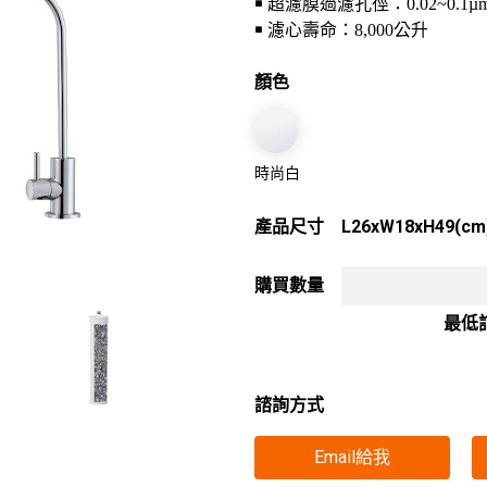
￭ 超濾膜過濾孔徑：0.02~0.1µ
￭ 濾心壽命：8,000公升
顏色
時尚白
產品尺寸
L26xW18xH49(cm
購買數量
最低
諮詢方式
Email給我