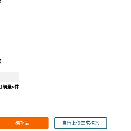
m
)
訂購量>件
標準品
自行上傳需求檔案