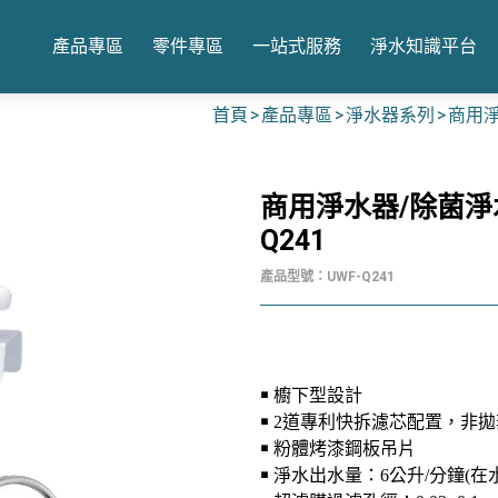
產品專區
零件專區
一站式服務
淨水知識平台
首頁
產品專區
淨水器系列
商用淨
商用淨水器/除菌淨水
Q241
產品型號：UWF-Q241
￭ 櫥下型設計
￭ 2道專利快拆濾芯配置
，
非拋
￭
粉體烤漆鋼板吊片
￭ 淨水出水量：6公升/分鐘(在水壓