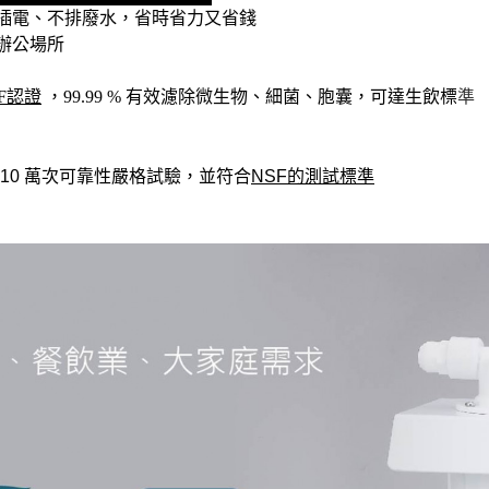
插電、不排廢水，省時省力又省錢
辦公場所
SF認證
，99.99 % 有效濾除微生物、細菌、胞囊，可達生飲標
準
10
萬次可靠性嚴格試驗，並符合
NSF
的測試標準