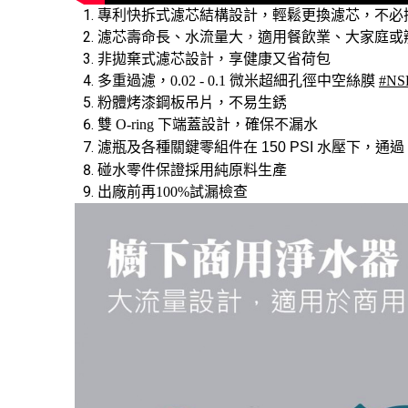
專利快拆式濾芯結構設計，輕鬆更換濾芯
，不必
濾芯壽命長
、水流量大
，
適用餐飲業、大家庭或
非拋棄式濾芯設計，享健康又省荷包
多重過濾，0.02 - 0.1 微米超細孔徑中空絲膜
#N
粉體烤漆鋼板吊片
，不易生銹
雙 O-ring 下端蓋設計
，確保不漏水
濾瓶及各種關鍵零組件在
150 PSI
水壓下，通過
碰水零件保證採用純原料生產
出廠前再100%試漏檢查