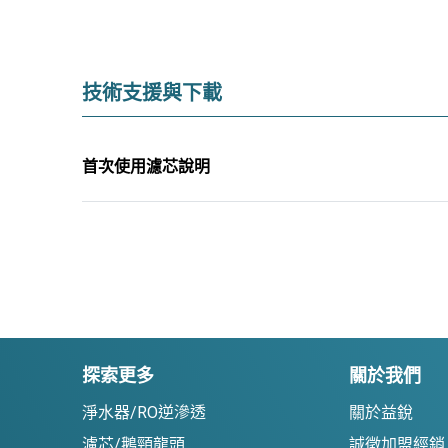
技術支援與下載
首次使用濾芯說明
探索更多
關於我們
淨水器/RO逆滲透
關於益銳
濾芯/鵝頸龍頭
誠徵加盟經銷