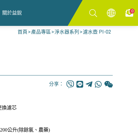
0
關於益銳
首頁
產品專區
淨水器系列
濾水壺 PI-02
分享：
更換濾芯
1200公升(除餘氯、農藥)