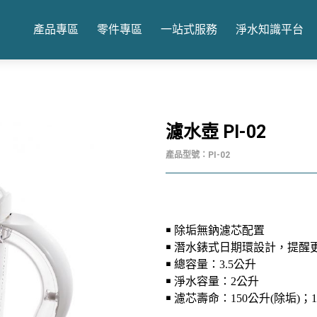
產品專區
零件專區
一站式服務
淨水知識平台
濾水壺 PI-02
產品型號：PI-02
￭ 除垢無鈉濾芯配置
￭ 潛水錶式日期環設計
，
提醒
￭ 總容量：3.5公升
￭
淨水容量：2公升
￭ 濾芯壽命：150公升(除垢)；