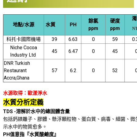
濁
餘氯
硬度
地點/水源
水質
PH
ppm
ppm
N
科托卡國際機場
39
6.63
0
59
0.
Niche Cocoa
45
6.47
0
45
Industry Ltd
DNR Turkish
Restaurant
57
6.2
0
52
Accra,Ghana
水源取得：歐漾淨水
水質分析定義
TDS -
溶解於水中的總固體含量
包括鈣鎂離子、膠體、懸浮顆粒物、蛋白質、病毒、細菌、微
示水中的物質愈多。
PH
值意指『水質酸鹼度』