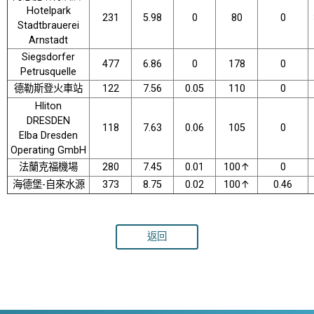
Hotelpark
231
5.98
0
80
0
Stadtbrauerei
Arnstadt
Siegsdorfer
477
6.86
0
178
0
Petrusquelle
德勒斯登火車站
122
7.56
0.05
110
0
Hliton
DRESDEN
118
7.63
0.06
105
0
Elba Dresden
Operating GmbH
法蘭克福機場
280
7.45
0.01
100↑
0
海德堡-自來水源
373
8.75
0.02
100↑
0.46
返回