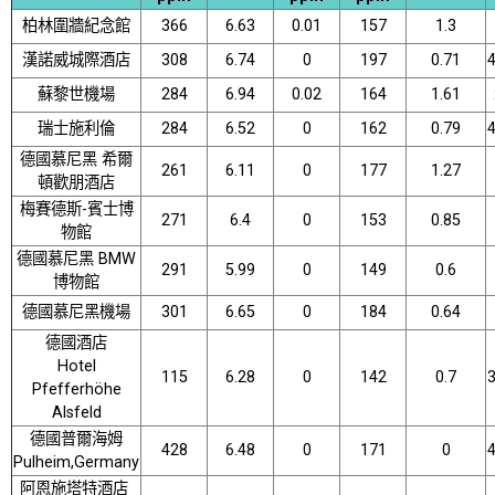
柏林圍牆紀念館
366
6.63
0.01
157
1.3
漢諾威城際酒店
308
6.74
0
197
0.71
蘇黎世機場
284
6.94
0.02
164
1.61
瑞士施利倫
284
6.52
0
162
0.79
德國慕尼黑 希爾
261
6.11
0
177
1.27
頓歡朋酒店
梅賽德斯-賓士博
271
6.4
0
153
0.85
物館
德國慕尼黑 BMW
291
5.99
0
149
0.6
博物館
德國慕尼黑機場
301
6.65
0
184
0.64
德國酒店
Hotel
115
6.28
0
142
0.7
Pfefferhöhe
Alsfeld
德國普爾海姆
428
6.48
0
171
0
Pulheim,Germany
阿恩施塔特酒店