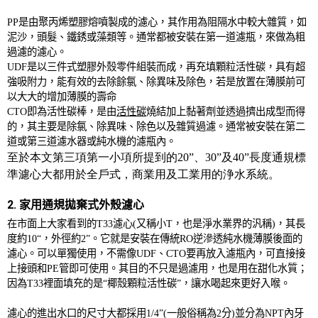
PP
是由聚丙烯塑膠熔噴製成的濾心，其作用為阻隔水中較大雜質，如
泥沙，頭髮、鐵銹或藻類等。通常都被安裝在第一道濾瓶，來做為粗
過濾的濾心。
UDF
是以三件式塑膠外殼零件組裝而成，再充填顆粒活性碳，具有超
強吸附力，能有效的去除餘氯、除異味及除色，若是放置在薄膜前可
以大大的增加薄膜的壽命
CTO
即為活性碳棒，是由
活性碳
燒結加上黏著劑並透過擠出成型而得
的，其主要是除氯、除異味、除色以及雜質過濾。通常被安裝在第二
道或第三道濾水器或純水機的濾瓶內。
至於本文第三項第一小項所提到的
20”
、
30”
及
40”
長度通規標
準濾心大都用於全戶式，商業用及工業用的浄水系統。
2. 家用通規拋棄式外殼濾心
在市面上大家看到的
T33
濾心
(
又稱小
T
，也是淨水業界的汎稱
)
，其長
度約
10
“，外徑約
2”
。它就是安裝在傳統
RO
逆滲透純水機薄膜後面的
濾心。可以單獨使用，不需像
UDF
、
CTO
要再放入濾瓶內，可直接接
上接頭和
PE
管即可使用。其目的不只是過濾用，也是用在甜化水質；
因為
T33
裡面填充的是“椰殼顆粒活性碳”，讓水喝起來更好入喉。
濾心的進出水口的尺寸大都採用
1/4
”
(
一般俗稱為
2
分
)
並分為
NPT
內牙