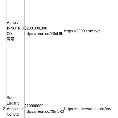
Acuo /
INNOTRIO
$200,000,000
1
https://9000.com.tw/
CO
https://reurl.cc/43dL8L
賀眾
Buder
Electric
$20000000
2
Appliance
https://buderwater.com/en/
https://reurl.cc/XlmbR3
Co, Ltd.