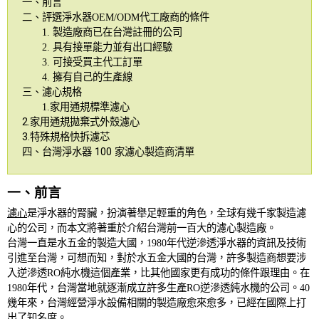
一、前言
二、評選淨水器OEM/ODM代工廠商的條件
1. 製造廠商已在台灣註冊的公司
2. 具有接單能力並有出口經驗
3. 可接受買主代工訂單
4. 擁有自己的生產線
三、濾心規格
1.家用通規標準濾心
2.家用通規拋棄式外殼濾心
3.特殊規格快拆濾芯
四、台灣淨水器 100 家濾心製造商清單
一、前言
濾心
是淨水器的腎臟，扮演著舉足輕重的角色，全球有幾千家製造濾
心的公司，而本文將著重於介紹台灣前一百大的濾心製造廠。
台灣一直是水五金的製造大國，
1980
年代逆滲透淨水器的資訊及技術
引進至台灣，可想而知，對於水五金大國的台灣，許多製造商想要涉
入逆滲透
RO
純水機這個產業，比其他國家更有成功的條件跟理由。在
1980
年代，台灣當地就逐漸成立許多生產
RO
逆滲透純水機的公司。
40
幾年來，台灣經營淨水設備相關的製造廠愈來愈多，已經在國際上打
出了知名度。