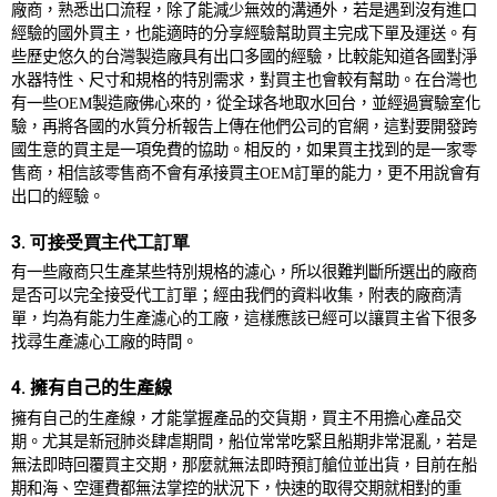
廠商，熟悉出口流程，除了能減少無效的溝通外，若是遇到沒有進口
經驗的國外買主，也能適時的分享經驗幫助買主完成下單及運送。有
些歷史悠久的台灣製造廠具有出口多國的經驗，比較能知道各國對淨
水器特性、尺寸和規格的特別需求，對買主也會較有幫助。在台灣也
有一些
OEM
製造廠佛心來的，從全球各地取水回台，並經過實驗室化
驗，再將各國的水質分析報告上傳在他們公司的官網，這對要開發跨
國生意的買主是一項免費的協助。相反的，如果買主找到的是一家零
售商，相信該零售商不會有承接買主
OEM
訂單的能力，更不用說會有
出口的經驗。
3. 可接受買主代工訂單
有一些廠商只生產某些特別規格的濾心，所以很難判斷所選出的廠商
是否可以完全接受代工訂單；經由我們的資料收集，附表的廠商清
單，均為有能力生產濾心的工廠，這樣應該已經可以讓買主省下很多
找尋生產濾心工廠的時間。
4. 擁有自己的生產線
擁有自己的生產線，才能掌握產品的交貨期，買主不用擔心產品交
期。尤其是新冠肺炎肆虐期間，船位常常吃緊且船期非常混亂，若是
無法即時回覆買主交期，那麼就無法即時預訂艙位並出貨，目前在船
期和海、空運費都無法掌控的狀況下，快速的取得交期就相對的重