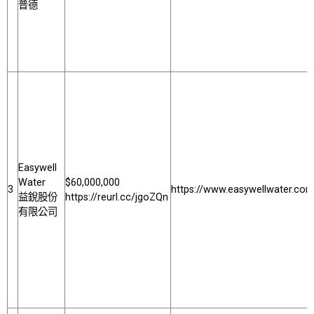
普德
Easywell
Water
$60,000,000
3
https://www.easywellwater.com
益銳股份
https://reurl.cc/jgoZQn
有限公司