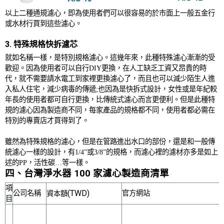
以上二種通規濾心，即為使用者們可以很容易的於市面上一般五金行
或水材行買到這些濾心。
3. 特殊規格快拆濾芯
就如名稱一樣，是特別規格濾心。這幾年來，此種特殊濾心漸漸的受
歡迎。因為使用者可以自行
DIY
更換，在人工缺乏工資又昂貴的時
代，就不需要請水電工到家裡更換濾心了，而且也可以減少陌生人進
入私人住宅，減少病毒的傳遞
;
也因為是快拆式設計，女性或是年紀較
年長的使用者都可自行更換，比傳統式濾心而言更便利。但是此種特
規的濾心因為製造商不同，每家產品的規格都不同，使用者都必需在
特別的專賣店才買得到了。
雖然為特殊規格的濾心，但是在管路進出水口的部份，還是和一般傳
統濾心一樣的設計，有
1/4
”或
3/8
”的規格，而濾心裡的濾材亦多是如上
述的
PP
，活性碳
…
等一樣。
四、台灣淨水器
100
家濾心製造商清單
項
(TWD)
公司名稱
官方網站
資本額
目