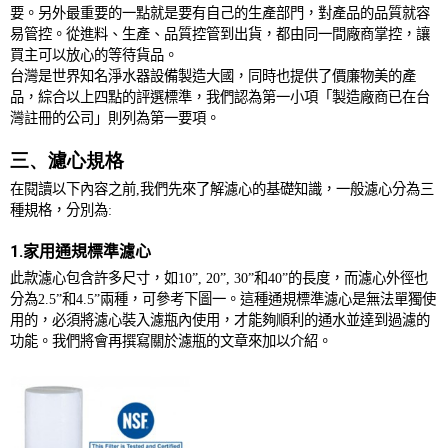
要。另外最重要的一點就是要有自己的生產部門，對產品的品質就容
易管控。從進料、生產、品質控管到出貨，都由同一間廠商掌控，讓
買主可以放心的等待貨品。
台灣是世界知名淨水器設備製造大國，同時也提供了價廉物美的產
品，綜合以上四點的評選標準，我們認為第一小項「製造廠商已在台
灣註冊的公司」則列為第一要項。
三、濾心規格
在閱讀以下內容之前
,
我們先來了解濾心的基礎知識，一般濾心分為三
種規格，分別為
:
1.家用通規標準濾心
此款濾心包含許多尺寸，如
10
”
, 20
”
, 30
”和
40
”的長度，而濾心外徑也
分為
2.5
”和
4.5
”兩種，可參考下圖一。這種通規標準濾心是無法單獨使
用的，必須將濾心裝入濾瓶內使用，才能夠順利的通水並達到過濾的
功能。我們將會再撰寫關於濾瓶的文章來加以介紹。