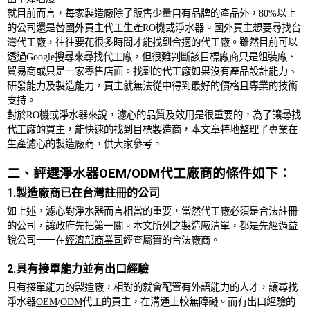
就目前而言，每家製造廠除了販售少量自有品牌的產品外，
80%
以上
的公司還是替國外買主代工生產
RO
機或淨水器。國外買主想要尋找台
灣代工廠，往往要花很多時間才能找到合適的代工廠。雖然目前可以
透過
Google
搜尋來尋找代工廠，但很難判斷該目標廠商只是組裝廠、
貿易商或只是一家零售店面。找到的代工廠如果沒有產品設計能力、
研發能力及製造能力，買主就無法從中得到最好的價格且專業的技術
支持。
對於
RO
機或淨水器來說，濾心的品質及效用是很重要的，為了讓尋找
代工廠的買主，能快速的找到目標製造商，本文章特地整理了專業在
生產濾心的製造廠商，供大家參考。
二、評選淨水器OEM/ODM代工廠商的條件如下：
1.製造廠商已在台灣註冊的公司
如上述，濾心對淨水器而言相當的重要，當然代工廠必須是合法註冊
的公司，讓政府先把第一關。本文所列之製造廠清單，都是先經過益
銳公司一一在
經濟部商業司
經查屬實的合法廠商。
2.具有接單能力並有出口經驗
具有接單能力的製造廠，相對的就會配置有外語能力的人才，讓尋找
淨水器
OEM
/
ODM
代工的買主，在溝通上較無障礙。而有出口經驗的