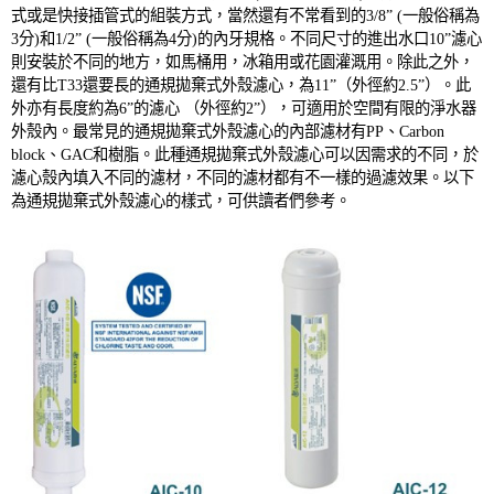
式或是快接插管式的組裝方式，當然還有不常看到的
3/8
”
(
一般俗稱為
3
分
)
和
1/2
”
(
一般俗稱為
4
分
)
的內牙規格。不同尺寸的進出水口
10”
濾心
則安裝於不同的地方，如馬桶用，冰箱用或花園灌溉用。除此之外，
還有比
T33
還要長的通規拋棄式外殼濾心，為
11”
（外徑約
2.5”
）。此
外亦有長度約為
6
”的濾心 （外徑約
2”
），可適用於空間有限的淨水器
外殼內。最常見的通規拋棄式外殼濾心的內部濾材有
PP
、
Carbon
block
、
GAC
和樹脂。此種通規拋棄式外殼濾心可以因需求的不同，於
濾心殼內填入不同的濾材，不同的濾材都有不一樣的過濾效果。以下
為通規拋棄式外殼濾心的樣式，可供讀者們參考。