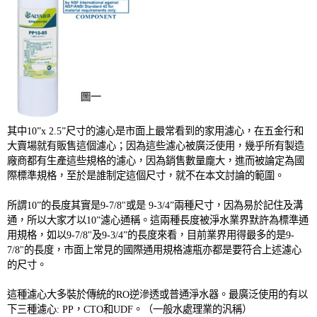
其中
10
”
x 2.5
”尺寸的濾心是市面上最常看到的家用濾心，在五金行和
大賣場就有販售這個濾心；因為這些濾心被廣泛使用，幾乎所有製造
廠商都有生產這些規格的濾心，因為銷售數量龐大，進而被論定為國
際標準規格，至於是誰制定這個尺寸，就不在本文討論的範圍。
所謂
10”
的長度其實是
9-7/8"
或是
9-3/4”
兩種尺寸，因為易於記住及溝
通，所以大家才以
10”
濾心通稱。這兩種長度被淨水業界默許為標準通
用規格，如以
9-7/8"
及
9-3/4”
的長度來看，目前業界用得最多的是
9-
7/8"
的長度，市面上常見的國際通用規格濾瓶亦都是要符合上述濾心
的尺寸。
這種濾心大多裝於傳統的
RO
逆滲透或普通淨水器。最廣泛使用的有以
下三種濾心
: PP
，
CTO
和
UDF
。（一般水處理業的汎稱）