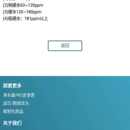
(2)稍硬水60~120ppm
(3)硬水120~180ppm
(4)极硬水：181ppm以上
返回
探索更多
净水器/RO逆渗透
滤芯/鹅颈龙头
客制化商品
关于我们