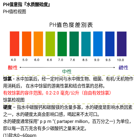
PH
值意指『水质酸硷度』
PH值检视图
馀氯 -
水中加氯后，经一定时间与水中微生物、细菌、有机/无机物作
用消耗后， 在水中馀留的游离性氯和结合性氯的总称。
有效馀氯的容许范围，0.2-2.0 毫克/公升（自由有效馀氯）
馀氯检视图
硬度
– 指水中碳酸钙和碳酸镁的含量多寡，水的硬度是影响水质因素
之一，水的硬度太高会影响口感，喝起来不太可口。
水的硬度通常採用" p p m "( partaper million，百万分之一) 为单位，
即以每一百万克含有多少碳酸钙之量来决定。
(1)软水0~60ppm