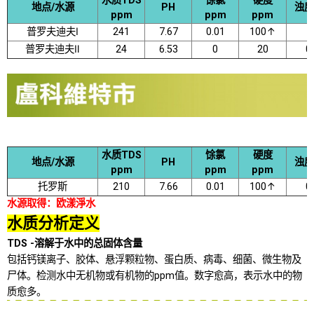
水质TDS
馀氯
硬度
地点/水源
PH
浊度
ppm
ppm
ppm
普罗夫迪夫Ⅰ
241
7.67
0.01
100↑
普罗夫迪夫Ⅱ
24
6.53
0
20
0
水质TDS
馀氯
硬度
地点/水源
PH
浊度
ppm
ppm
ppm
托罗斯
210
7.66
0.01
100↑
0
水源取得：欧漾淨水
水质分析定义
TDS -
溶解于水中的总固体含量
包括钙镁离子、胶体、悬浮颗粒物、蛋白质、病毒、细菌、微生物及
尸体。检测水中无机物或有机物的ppm值。数字愈高，表示水中的物
质愈多。