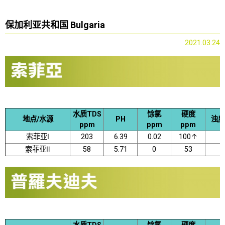
保加利亚共和国 Bulgaria
2021.03.24
水质TDS
馀氯
硬度
地点/水源
PH
浊度
ppm
ppm
ppm
索菲亚Ⅰ
203
6.39
0.02
100↑
索菲亚Ⅱ
58
5.71
0
53