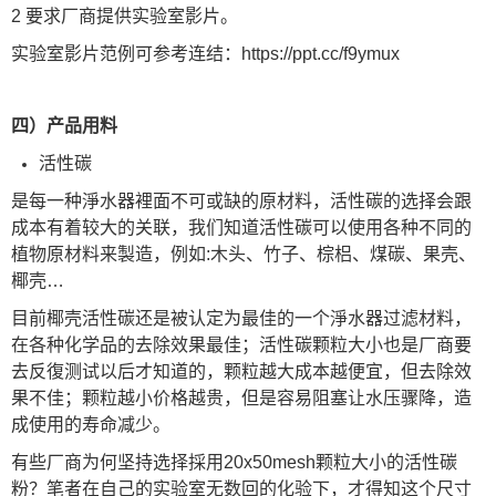
2 要求厂商提供实验室影片。
实验室影片范例可参考连结：https://ppt.cc/f9ymux
四）产品用料
活性碳
是每一种淨水器裡面不可或缺的原材料，活性碳的选择会跟
成本有着较大的关联，我们知道活性碳可以使用各种不同的
植物原材料来製造，例如:木头、竹子、棕梠、煤碳、果壳、
椰壳…
目前椰壳活性碳还是被认定为最佳的一个淨水器过滤材料，
在各种化学品的去除效果最佳；活性碳颗粒大小也是厂商要
去反復测试以后才知道的，颗粒越大成本越便宜，但去除效
果不佳；颗粒越小价格越贵，但是容易阻塞让水压骤降，造
成使用的寿命减少。
有些厂商为何坚持选择採用20x50mesh颗粒大小的活性碳
粉？笔者在自己的实验室无数回的化验下，才得知这个尺寸