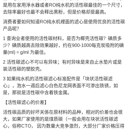
是用在家用淨水器或者RO纯水机的活性碳最佳的一个尺寸，
去除率最好也最不会释出黑粉，但是价格却是最高。
消费者要如何知道RO纯水机裡面的滤心是使用优良的活性碳
产品呢？
1 查询业者使用的活性碳材料，是否为椰壳活性碳？碘质多
少？碘质越高去除效果越好，约在900-1000每克炭吸附的碘
量(ml) = g/ml 为最佳。
2 活性碳滤心不可以有异味；有时异味是来自止水垫片或是
装活性碳的塑胶壳。
3 如果纯水机的活性碳滤心标准配件是「块状活性碳滤
心」，泡水一週后滤心白色尼龙网表面不可渗出铁锈，如
是，那就是活性碳中含着铁金属。
【活性碳滤心的价差】
活性碳品质的好坏关係在原材料的品种，相对的价差也会很
大，如果厂家使用的是煤质碳（一般会用在块状活性碳滤
心，俗称CTO， 因为数量大竞争激烈，大部分厂家价格压得