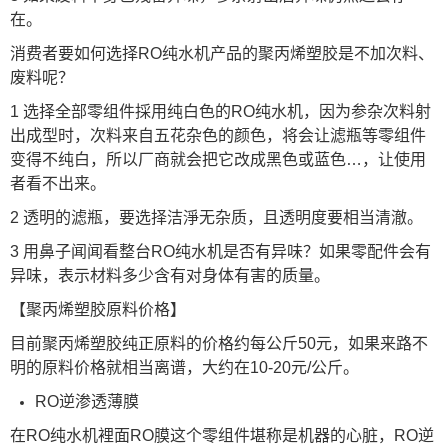
在。
消费者要如何选择RO纯水机产品的聚丙烯塑胶是不加次料、
废料呢？
1 选择全部零组件採用纯白色的RO纯水机，因为参杂次料射
出成型时，次料来自五花杂色的颜色，将会让滤瓶等零组件
变得不纯白，所以厂商就会把它改成黑色或蓝色…，让使用
者看不出来。
2 透明的滤瓶，要选择洁淨无杂质，且透明度要相当清澈。
3 用鼻子闻闻看整台RO纯水机是否有异味？如果零配件会有
异味，表示材料多少含有对身体有害的质量。
【聚丙烯塑胶原料价格】
目前聚丙烯塑胶纯正原料的价格约每公斤50元，如果来路不
明的原料价格就相当离谱，大约在10-20元/公斤。
RO逆渗透薄膜
在RO纯水机裡面RO膜这个零组件堪称是机器的心脏，RO逆