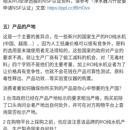
相关RO逆渗透膜的NSF认证资料，请参考「淨水器为什麽要
申请NSF认证」文章:
https://ppt.cc/fBHOvx
五）产品的产地
这是一个主要的差异点，在一些新兴的国家生产的RO纯水机
(中国、越南…），因为人工低廉价格可以很有竞争外，原料
的选用是末端使用者无法得知的，这些国家的政府对产业的
要求不高，就让生产厂商有了偷工减料的机会，对「无毒材
料」四个字则不是他们的主要考量，加上RO纯水机业者为了
让价格具有竞争性，也就不会花钱在产品可靠性测试、原料
毒性释出、产品功效…等实验室仪器的购置。
消费者要如何确保你所买到的产品是你心中想要的生产国？
1 台湾政府已经在产品产地标示的要求相当严格，购买前除
了口头询问业者产地出自何处外，并可在对方购物平台上查
询是否标示产地。
2 在购物平台上採购之前，也应该注意该品牌的RO纯水机产
品，生产製造国来自何处？