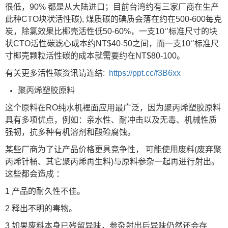
很低，90% 都是从大陆进口；目前台湾约有三家厂商在生产
此种CTO块状活性碳), 煤质碳的碘质会落在约在500-600每克
炭，除氯效果比椰壳活性低50-60%，一支10‘’标准尺寸的块
状CTO活性碳滤心成本约NT$40-50之间，而一支10‘’标准尺
寸椰壳颗粒活性碳的成本就需要约在NT$80-100。
有关更多活性碳资讯请连结:
https://ppt.cc/f3B6xx
聚丙烯塑胶原料
这个原料在RO纯水机裡面应用最广泛，因为聚丙烯塑胶原料
具有多项优点，例如：亲水性、耐冲击以及无毒、机械性质
强韧，抗多种有机溶剂和酸硷腐蚀。
某些厂商为了让产品价格更具竞争性， 可能使用废料(废弃聚
丙烯针桶、其它聚丙烯再生料)与原料参杂一起再进行射出。
这些都会造成 ：
1 产品的耐久性不佳。
2 释出不明的毒物。
3 如果废料本身已残留异味，参杂射出后异味仍然还会存