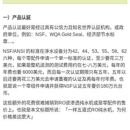
一）产品认証
产品认证最好是经过具有公信力且知名世界认証机构，或政
府单位，例如：NSF、WQA Gold Seal、经济部节水标
章…。
NSF/ANSI 的标准在淨水设备分为42、44、53、55、58、62
六种，每个零配件申请一个单一标准的认证，至少要花三万
美元，如果是整机送测的测试费用约在七-八万美元，每年的
年费也要 6000美元，而且每一次认证期限只有五年，五年以
后还要再花三万美元去申请重複的认证及再每年付年费。也
就是说一个零组件申请并获得NSF认证五年要价180万元台
币。
这些额外的花费很难摊销到RO逆渗透纯水机或是零配件的售
价上。也就是本文标题所说：「一样五道式RO纯水机，为何
价格差这麽大」