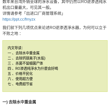
数年来台湾外销全球的淨水设备，其中仍然以RO逆渗透纯水
机出口量最大，可见其一般。
详情请参考「出进口厂商管理系统」
https://ppt.cc/frnyzx
我们就下列几项优点来论述RO逆渗透淨水器，为何可以立于
不败之地 ：
内文导读：
一 、去除水中重金属
二 、去除钙镁离子(水垢)
三 、杀菌不留细菌尸体
四 、RO渗透纯淨水为什麽会好喝
五 、价格平民化
六 、使用超方便
七 、电费超节省
一) 去除水中重金属