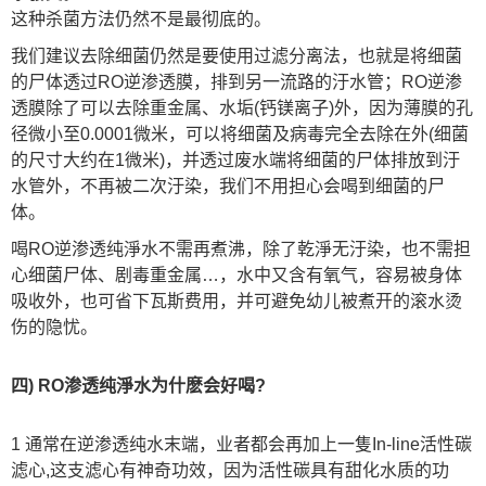
这种杀菌方法仍然不是最彻底的。
我们建议去除细菌仍然是要使用过滤分离法，也就是将细菌
的尸体透过RO逆渗透膜，排到另一流路的汙水管；RO逆渗
透膜除了可以去除重金属、水垢(钙镁离子)外，因为薄膜的孔
径微小至0.0001微米，可以将细菌及病毒完全去除在外(细菌
的尺寸大约在1微米)，并透过废水端将细菌的尸体排放到汙
水管外，不再被二次汙染，我们不用担心会喝到细菌的尸
体。
喝RO逆渗透纯淨水不需再煮沸，除了乾淨无汙染，也不需担
心细菌尸体、剧毒重金属…，水中又含有氧气，容易被身体
吸收外，也可省下瓦斯费用，并可避免幼儿被煮开的滚水烫
伤的隐忧。
四) RO渗透纯淨水为什麽会好喝?
1 通常在逆渗透纯水末端，业者都会再加上一隻In-line活性碳
滤心,这支滤心有神奇功效，因为活性碳具有甜化水质的功