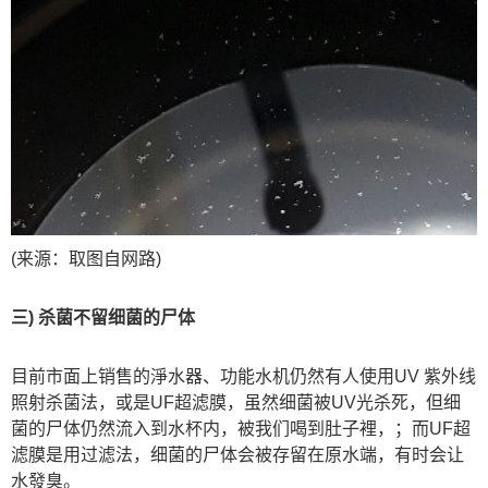
(来源：取图自网路)
三) 杀菌不留细菌的尸体
目前市面上销售的淨水器、功能水机仍然有人使用UV 紫外线
照射杀菌法，或是UF超滤膜，虽然细菌被UV光杀死，但细
菌的尸体仍然流入到水杯内，被我们喝到肚子裡，；而UF超
滤膜是用过滤法，细菌的尸体会被存留在原水端，有时会让
水發臭。