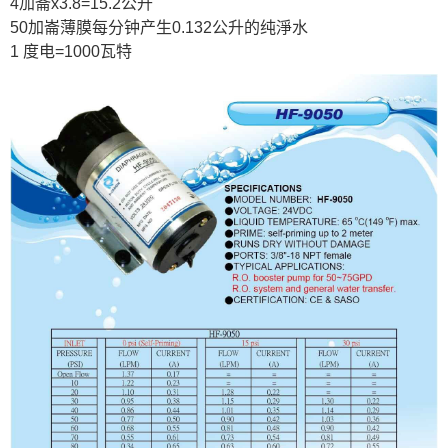
4加崙x3.8=15.2公升
50加崙薄膜每分钟产生0.132公升的纯淨水
1 度电=1000瓦特