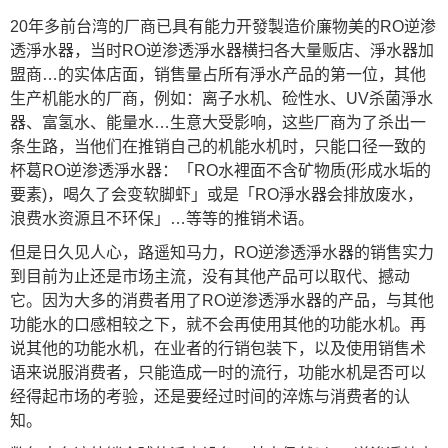
20年多前台湾的厂商已具有能力开發製造价廉物美的RO逆渗
透淨水器，当时RO逆渗透淨水器横扫各大量贩店、淨水器加
盟商…的实体店面，销售量占所有淨水产品的第一位，其他
生产机能水的厂商，例如：离子水机、硷性水、UV杀菌淨水
器、富氢水、能量水…生意大受影响，这些厂商为了杀出一
条生路，当他们在推销自己的机能水机时，只能口径一致的
杯葛RO逆渗透淨水器：「RO水裡面不含矿物质(形成水垢的
要素)，喝久了会变软脚虾」或是「RO淨水器会排放废水，
浪费水资源且不环保」…等等的推销术语。
但是日久见人心，路遥知马力，RO逆渗透淨水器的销售实力
到目前为止还是市场主流，没有其他产品可以取代、撼动
它。因为大多的消费者用了RO逆渗透淨水器的产品，与其他
功能水的口感相较之下，就不会再使用其他的功能水机。再
说其他的功能水机，在业者的行销包装下，以及使用销售术
语来说服消费者，只能造成一时的流行，功能水机是否可以
经得起市场的考验，还是要经过时间的淬炼与消费者的认
知。