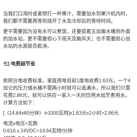
当我们口渴时或者想打一杯果汁，需要加水到果汁机内时，
我们都不需要再等到烧开了水及冷却后的等待时间。
更不需要因为没有水可以煮饭，还要提着五加崙水桶到外面
的加水站，更不需要担心下雨天及颱风天；也不需要担心加
水站的水源是否乾淨。
七) 电费超节省
依照台电收费标准，家庭用电目前1度电收费1.63元，一个4
加仑的压力储水桶不需两小时就可以造满水，所以我们只需
花费2.86元，就可以供应一家人一天的饮用水加烹煮用水。
计算方法如下：
[（14.64x60分钟）➗1000瓦特]x1.63元x2小时=2.86元
电流x电压=瓦数
0.61A x 24VDC=14.64瓦特/分钟