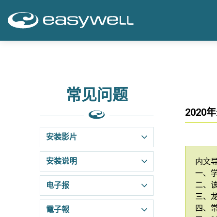
常见问题
202
安装影片
安装说明
内文
一、
二、
电子报
三、
四、
電子報