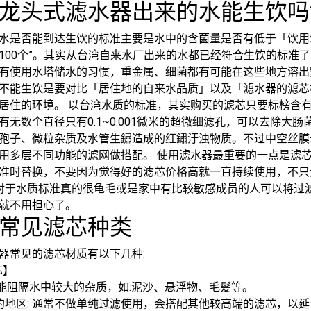
龙头式滤水器出来的水能生饮吗
水是否能到达生饮的标准主要是水中的含菌量是否有低于「饮用水
100个”。其实从台湾自来水厂出来的水都已经符合生饮的标准
有使用水塔储水的习惯，重金属、细菌都有可能在这些地方溶出
不能生饮是要对比「居住地的自来水品质」以及「滤水器的滤芯
居住的环境。 以台湾水质的标准，其实购买的滤芯只要标榜含有
有无数个直径只有0.1~0.001微米的超微细滤孔，可以去除
孢子、微粒杂质及水管生鏽造成的红鏽汙浊物质。不过中空丝膜
用多层不同功能的滤网做搭配。 使用滤水器最重要的一点是滤
准时替换，不要因为觉得好的滤芯价格高就一直持续使用，不只
果对于水质标准真的很龟毛或是家中有比较敏感成员的人可以将过
就不用担心了。
常见滤芯种类
器常见的滤芯材质有以下几种:
芯】
:能阻隔水中较大的杂质，如:泥沙、悬浮物、毛髮等。
的地区: 通常不做单纯过滤使用，会搭配其他较高端的滤芯，以