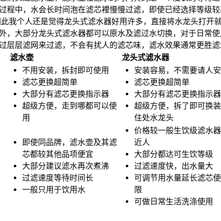
过程中，水会长时间泡在滤芯裡慢慢过滤，即使已经选择等级较
因此我个人还是觉得龙头式滤水器好用许多，直接将水龙头打开
外，大部分龙头式滤水器都可以原水及滤过水切换，对于日常使
过层层滤网来过滤，不会有扰人的滤芯味，滤水效果通常更胜滤
滤水壶
龙头式滤水器
不用安装，拆封即可使用
安装容易，不需要请人安
滤芯更换超简单
滤芯更换超简单
大部分有滤芯更换指示器
大部分有滤芯更换指示器
超级方便，走到哪都可以使
超级方便，拆了即可换装
用
住处水龙头
价格较一般生饮级滤水器
即使同品牌，滤水壶及其滤
近人
芯都较其他品项便宜
大部分都达可生饮等级
大部分建议滤水再次煮沸
过滤速度快，出水量大
过滤速度等待时间长
可调节用水量延长滤芯使
一般只用于饮用水
限
可做日常生活洗涤使用