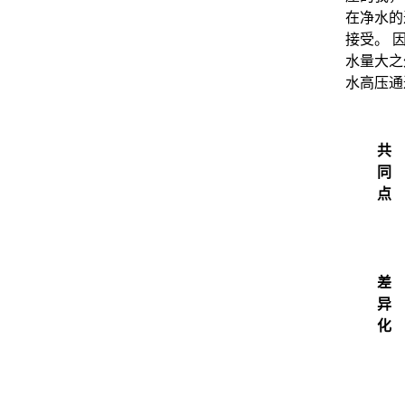
在净水的
接受。 
水量大之
水高压通
共
同
点
差
异
化