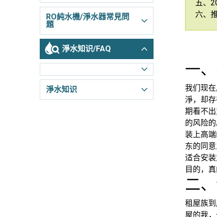
五、2
六、
RO純水機/淨水器常見問
題
淨水知识/FAQ
一、
我们现在
淨水知识
淨，却存
期看不出
的风险的
装上高端
东的同意
适合安装
目的，真
二、
租屋族到
屋的我，