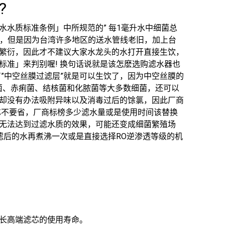
?
水质标准条例」中所规范的” 每1毫升水中细菌总
了，但是因为台湾许多地区的送水管线老旧，加上台
繁衍，因此才不建议大家水龙头的水打开直接生饮，
标准」来判别喔! 换句话说就是该怎麽选购滤水器也
”中空丝膜过滤层”就是可以生饮了，因为中空丝膜的
大肠菌、赤痢菌、结核菌和化脓菌等大多数细菌，还可以
却没有办法吸附异味以及消毒过后的馀氯，因此厂商
芯不要省，厂商标榜多少滤水量或是使用时间该替换
无法达到过滤水质的效果，可能还变成细菌繁殖场
滤后的水再煮沸一次或是直接选择RO逆渗透等级的机
延长高端滤芯的使用寿命。