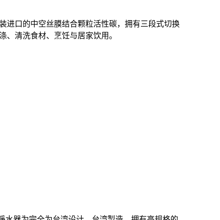
装进口的中空丝膜结合颗粒活性碳，拥有三段式切换
涤、清洗食材、烹饪与居家饮用。
饮龙头式淨水器为完全为台湾设计、台湾製造，拥有高规格的