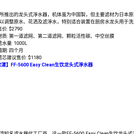
所推出的龙头式淨水器，机体虽为中国製，但主要滤材为日本原
以调整原水、花洒及滤淨水，特别适合装置在厨房水龙头用于洗
价: $2790
材质: 第一道滤网、第二道滤网、颗粒活性碳、中空丝膜
水量: 1000L
期: 四个月
芯建议售价: $1180
欧漾】FF-5600 Easy Clean生饮龙头式淨水器
湾知名滤水器代工厂商，这一款FF-5600 Easy Clean生