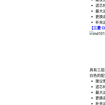
滤芯
最大滤
更换週
补充滤
【三菱 C
具有三层
白色的配
建议售
滤芯
最大滤
更换週
补充滤