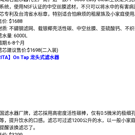
系统，使用NSF认证的中空丝膜滤材，不只可以将水中的有害
芯专利及台湾省水标章，特别适合怕麻烦的租屋族及小家庭使用
价: $1688
材质: 不鏽钢滤网、载银椰壳活性碳、中空丝膜、亚硫酸钙、不
水量: 6000L
期:6-8个月
芯建议售价:$1698(二入装)
ITA】On Tap 龙头式滤水器
国滤水器厂牌，滤芯採用高密度活性碳棒，仅有0.5微米的极细
等，提升饮水的口感。滤芯可过滤1200公升的水，以一般小家
提醒该换滤芯了。
价: $3299