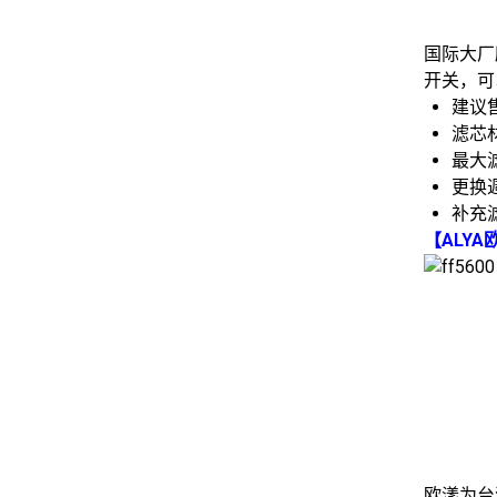
国际大厂
开关，可
建议售
滤芯
最大滤
更换週
补充滤
【ALYA
欧漾为台