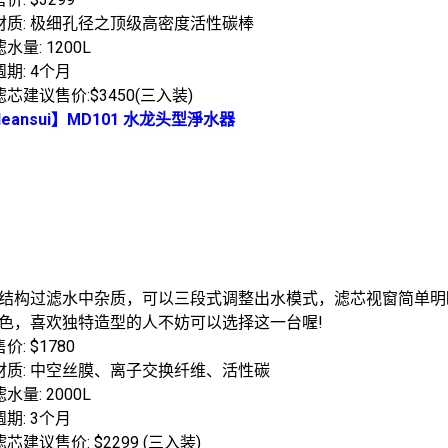
材质: 极细孔径之顶级高密度活性碳棒
水量: 1200L
期: 4个月
芯建议售价:$3450(三入装)
leansui】MD101 水龙头型淨水器
结构过滤水中杂质，可以三段式调整出水模式，滤芯视窗简单明
色，喜欢独特造型的人不妨可以选择这一台喔!
价: $1780
材质: 中空丝膜、离子交换纤维、活性碳
水量: 2000L
期: 3个月
芯建议售价: $2299 (三入装)