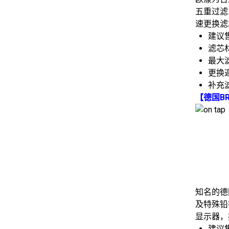
五重过滤
速更换滤
建议售
滤芯
最大滤
更换週
补充滤
【德国BR
知名的德
及特殊铅
显示器，
建议售