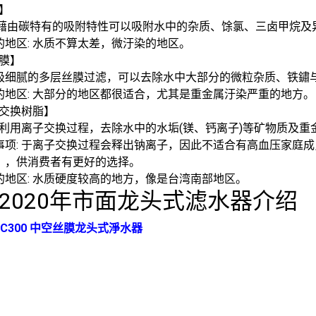
】
:藉由碳特有的吸附特性可以吸附水中的杂质、馀氯、三卤甲烷及
的地区: 水质不算太差，微汙染的地区。
膜】
极细腻的多层丝膜过滤，可以去除水中大部分的微粒杂质、铁鏽
的地区: 大部分的地区都很适合，尤其是重金属汙染严重的地方。
交换树脂】
: 利用离子交换过程，去除水中的水垢(镁、钙离子)等矿物质及重
事项: 于离子交换过程会释出钠离子，因此不适合有高血压家庭
」，供消费者有更好的选择。
的地区: 水质硬度较高的地方，像是台湾南部地区。
2020年市面龙头式滤水器介绍
AC300 中空丝膜龙头式淨水器