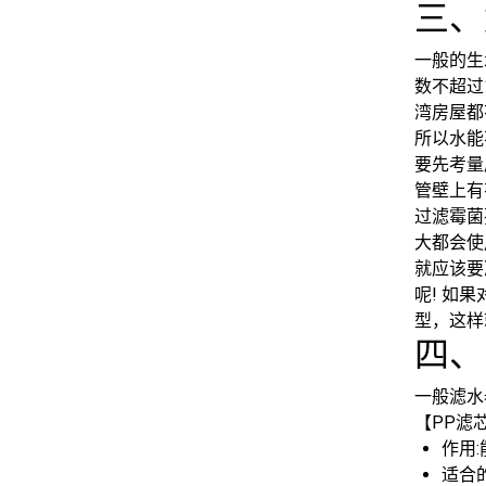
三、
一般的生
数不超过
湾房屋都
所以水能
要先考量
管壁上有
过滤霉菌
大都会使
就应该要
呢! 如
型，这样
四、
一般滤水
【PP滤
作用
适合