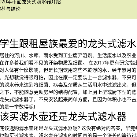
020年市面龙头式滤水器介绍
推荐与结论
学生跟租屋族最爱的龙头式滤水
居住的河川、水库、雨水受到工业废弃溶剂、生活废水以及农业
在许多着我们看不见的汙染物质及细菌。 在2017年更有研究指
对人体有什麽影响，但是长期饮用这些不乾淨的水，经年累月的
。光想就觉得很可怕，因此在家一定要装上一台滤水器，不只可
的滤水器来达到将细菌、病毒及杂质从生活用水中过滤出来，但
之下，不能随意更动房屋的结构配置，加上厨上型或厨下型的滤
龙头式滤水器了，不只安装起来简单方便，且因为体积小也不占
的是一举数得呢!
该买滤水壶还是龙头式滤水器
底该选购滤水壶还是龙头式滤水器呢? 这没有绝对的答案，毕
也购买过滤水壶，滤水壶在滤水的时间真的是一个漫长的等待过