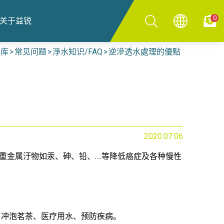
0
关于益锐
识库
常见问题
淨水知识/FAQ
逆滲透水處理的優點
2020.07.06
的重金属汙物如汞、砷、铅、….等降低癌症及各种慢性
奶、冲泡茗茶、医疗用水、预防疾病。