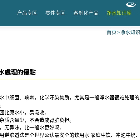
产品专区
零件专区
客制化产品
净水知识库
首页
净水知
水處理的優點
去除水中细菌、病毒，化学汙染物质，尤其是一般淨水器很难处理
。
分子团比原水小，易吸收。
淨水杂质含量少，不会造成肾脏负担。
感好，无异味，比一般水更好喝。
前使用逆渗透法是全世界公认最安全的饮用水 家庭生饮、冲泡牛