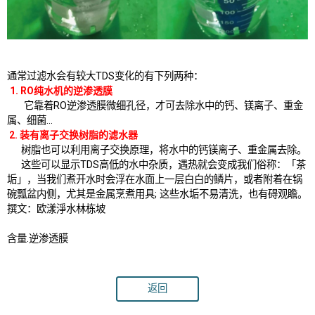
通常过滤水会有较大TDS变化的有下列两种：
1. RO纯水机的逆渗透膜
它靠着RO逆渗透膜微细孔径，才可去除水中的钙、镁离子、重金
属、细菌…
2. 装有离子交换树脂的滤水器
树脂也可以利用离子交换原理，将水中的钙镁离子、重金属去除。
这些可以显示TDS高低的水中杂质，遇热就会变成我们俗称：「茶
垢」，当我们煮开水时会浮在水面上一层白白的鳞片，或者附着在锅
碗瓢盆内侧，尤其是金属烹煮用具; 这些水垢不易清洗，也有碍观瞻。
撰文：欧漾淨水林栋坡
含量.逆渗透膜
返回