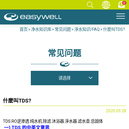
0
首页
净水知识库
常见问题
淨水知识/FAQ
什麽叫TDS?
常见问题
请选择
什麽叫TDS?
2020.09.28
TDS.RO逆渗透.纯水机.除滤.沐浴器.淨水器.滤水壶.总固体
一) TDS 的中英文意思