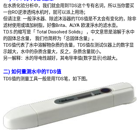
在水质化验分析中，我们就会用到TDS这个专有名词，所以当你要买
一台RO逆渗透纯水机时，就可以派上用场；
但请注意: 一般淨水器、除滤沐浴器的TDS值是不太会有变化的，除非
滤材使用或填加树脂，好像Brita、ALYA 欧漾淨水的滤水壶。
T.D.S.的缩写是「 Total Dissolved Solids」 ，中文意思是溶解于水中
的固体总含量， 我们也简称为「总固体含量」。
TDS值代表了水中溶解物杂质的含量，TDS值在测试仪器上的数字显
示越大，水中的杂质含量大，反之，杂质含量就小。
另一解释：水的导电性越好，其电导率值(数字显示)也越大。
二) 如何量测水中的TDS值
TDS值的测量工具一般是用TDS笔，如下图。